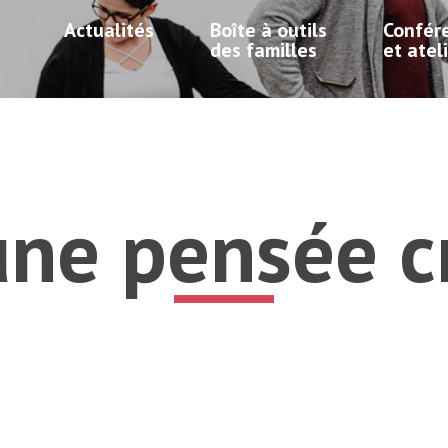
Actualités
Boîte à outils
Confér
des familles
et atel
une pensée c