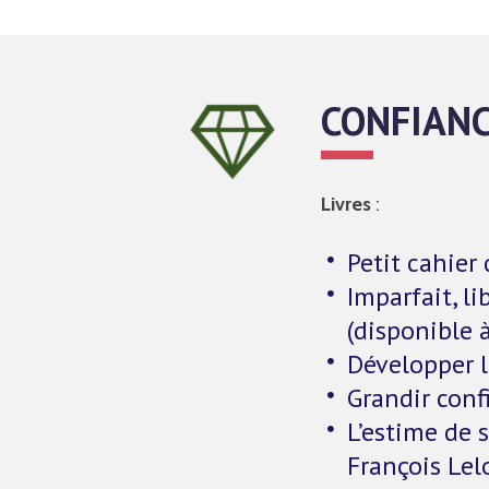
CONFIANC
Livres
:
Petit cahier
Imparfait, l
(disponible 
Développer la
Grandir conf
L’estime de 
François Lel