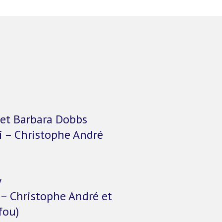
i et Barbara Dobbs
oi – Christophe André
y
s – Christophe André et
fou)