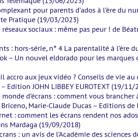
ns Télémaque (15/06/2023)
omplexant pour parents d’ados à l’ère du n
te Pratique (19/03/2023)
s réseaux sociaux : même pas peur ! de Béa
nts : hors-série, n° 4 La parentalité à l’èr
ok – Un nouvel eldorado pour les marques
il accro aux jeux vidéo ? Conseils de vie au
at – Edition JOHN LIBBEY EUROTEXT (19/11/
 monde d’écrans : comment vous brancher à 
a Briceno, Marie-Claude Ducas – Editions d
rnet : comment les écrans rendent nos ados
ns Mardaga (19/09/2018)
écrans : un avis de l’Académie des sciences d