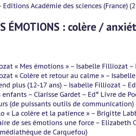
– Editions Académie des sciences (France) (
 ÉMOTIONS : colère / anxié
iozat « Mes émotions » – Isabelle Filliozat 
iozat « Colère et retour au calme » – Isabell
d plus (12-17 ans) – Isabelle Filliozat – Ed
 enfants – Clarisse Gardet – Ed° Livre de P
urs (de puissants outils de communication)
o « La colère et la patience » – Brigitte La
aire de ses émotions une force – Elizabeth
a médiathèque de Carquefou)