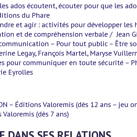
les ados écoutent, écouter pour que les ado
ditions du Phare
dre et agir : activités pour développer les 
ention et de compréhension verbale / Jean 
communication – Pour tout public – Être soi
rine Legay, François Martel, Maryse Vuiller
ces pour communiquer en toute sécurité – Phi
rie Eyrolles
 – Éditions Valoremis (dès 12 ans – jeu o
 Valoremis (dès 7 ans)
E DANS SES RELATIONS