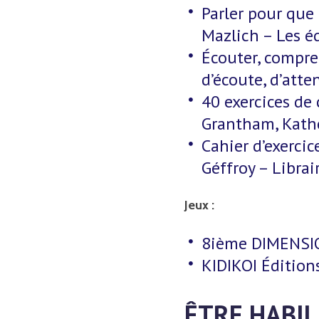
Parler pour que 
Mazlich – Les é
Écouter, compren
d’écoute, d’att
40 exercices de 
Grantham, Kathe
Cahier d’exerci
Géffroy – Librai
Jeux :
8ième DIMENSION
KIDIKOI Éditions
ÊTRE HABIL