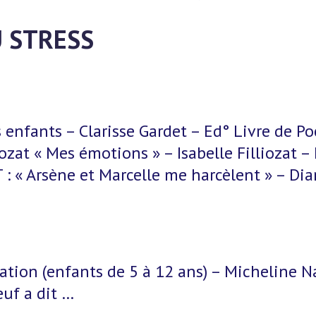
U STRESS
 enfants – Clarisse Gardet – Ed° Livre de P
iozat « Mes émotions » – Isabelle Filliozat 
« Arsène et Marcelle me harcèlent » – Diar
xation (enfants de 5 à 12 ans) – Micheline 
œuf a dit …