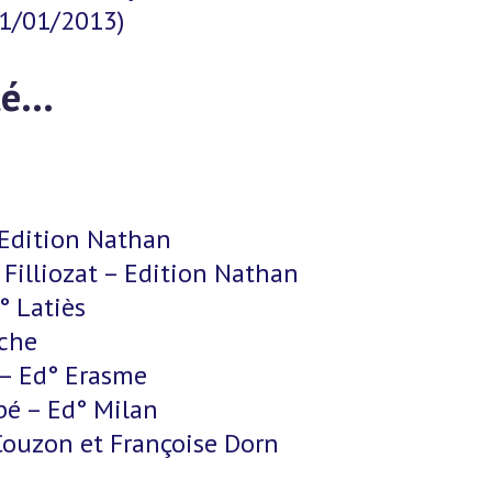
21/01/2013)
té…
– Edition Nathan
e Filliozat – Edition Nathan
° Latiès
oche
 – Ed° Erasme
bbé – Ed° Milan
 Couzon et Françoise Dorn